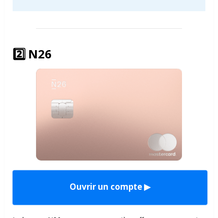
2️⃣
N26
Ouvrir un compte ▶