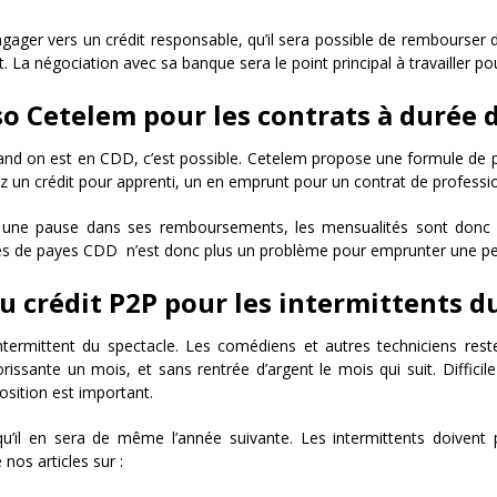
engager vers un crédit responsable, qu’il sera possible de rembourser 
. La négociation avec sa banque sera le point principal à travailler 
nso Cetelem pour les contrats à durée
and on est en CDD, c’est possible. Cetelem propose une formule de p
z un crédit pour apprenti, un en emprunt pour un contrat de professio
re une pause dans ses remboursements, les mensualités sont donc 
ches de payes CDD n’est donc plus un problème pour emprunter une p
u crédit P2P pour les intermittents d
intermittent du spectacle. Les comédiens et autres techniciens res
lorissante un mois, et sans rentrée d’argent le mois qui suit. Diffici
osition est important.
u’il en sera de même l’année suivante. Les intermittents doivent 
 nos articles sur :