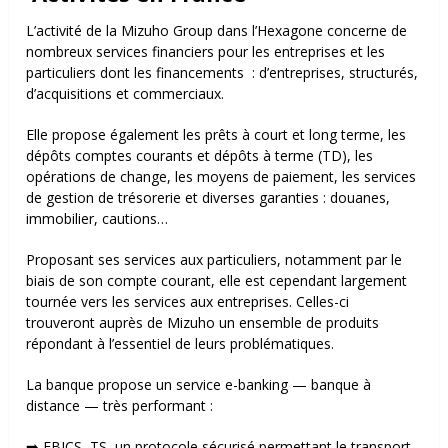
L’activité de la Mizuho Group dans l’Hexagone concerne de
nombreux services financiers pour les entreprises et les
particuliers dont l
es financements : d’entreprises,
structurés,
d’acquisitions et
commerciaux.
Elle propose également les prêts à court et long terme, l
es
dépôts comptes courants et dépôts à terme (TD), l
es
opérations de change, l
es moyens de paiement, l
es services
de gestion de trésorerie et d
iverses garanties : douanes,
immobilier, cautions…
Proposant ses services aux particuliers, notamment par le
biais de son compte courant, elle est cependant largement
tournée vers les services aux entreprises. Celles-ci
trouveront auprès de Mizuho un ensemble de produits
répondant à l’essentiel de leurs problématiques.
La banque propose un service e-banking — banque à
distance — très performant :
➡️ EBICS–TS, un protocole sécurisé permettant le transport