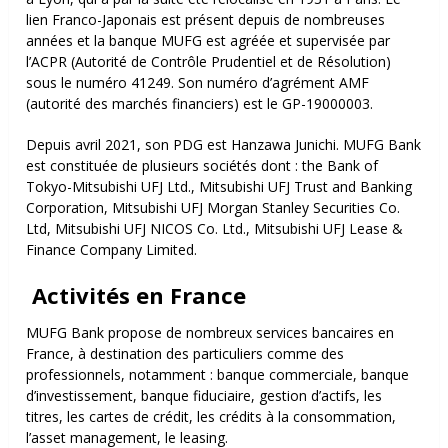
lien Franco-Japonais est présent depuis de nombreuses
années et la banque MUFG est agréée et supervisée par
l’ACPR (Autorité de Contrôle Prudentiel et de Résolution)
sous le numéro 41249. Son numéro d’agrément AMF
(autorité des marchés financiers) est le GP-19000003.
Depuis avril 2021, son PDG est Hanzawa Junichi.
MUFG Bank
est constituée de plusieurs sociétés dont : t
he Bank of
Tokyo-Mitsubishi UFJ Ltd.,
Mitsubishi UFJ Trust and Banking
Corporation,
Mitsubishi UFJ Morgan Stanley Securities Co.
Ltd,
Mitsubishi UFJ NICOS Co. Ltd.,
Mitsubishi UFJ Lease &
Finance Company Limited.
Activités en France
MUFG Bank propose de nombreux services bancaires en
France, à destination des particuliers comme des
professionnels, notamment : b
anque commerciale, b
anque
d’investissement, b
anque fiduciaire, g
estion d’actifs, l
es
titres, l
es cartes de crédit, l
es crédits à la consommation,
l
’asset management, l
e leasing.