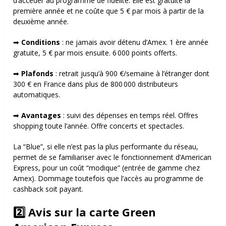
d’accéder au programme de fidélité. Elle est gratuite la
première année et ne coûte que 5 € par mois à partir de la
deuxième année.
➡
Conditions
: n
e jamais avoir détenu d’Amex.
1 ère
année
gratuite,
5 € par mois ensuite.
6 000 points offerts.
➡
Plafonds
: r
etrait jusqu’à 900 €/semaine à l’étranger dont
300 € en France dans plus de 800 000 distributeurs
automatiques.
➡
Avantages
: s
uivi des dépenses en temps réel.
Offres
shopping toute l’année.
Offre concerts et spectacles.
La “Blue”, si elle n’est pas la plus performante du réseau,
permet de se familiariser avec le fonctionnement d’American
Express, pour un coût “modique” (
entrée de gamme chez
Amex). Dommage toutefois que l’accès au programme de
cashback soit payant.
2️⃣ Avis sur la carte Green